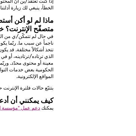
إذا كنت تعتقد/ين أنّ المحت
الخطأ، ينبغي لك زيارة أدلتن
ماذا لم لو أكن أست
متصفّح الإنترنت؟ خ
في حال لم تتمكّن/ي من الوص
ناجماً عن سبب ما. ربّما يك
تتخذ أشكالاً مختلفة. قد يك
الذي ترتاده/ترتادينه، أو ف
معينة أو محتوى محدّد. ورب
الحكومية بعض خدمات التواص
المواقع الإلكترونية.
بتتبّع حالات فلترة الإنترنت ح
كيف يمكنني أن أدع
يمكنك
دعم عمل “مؤسسة التخ