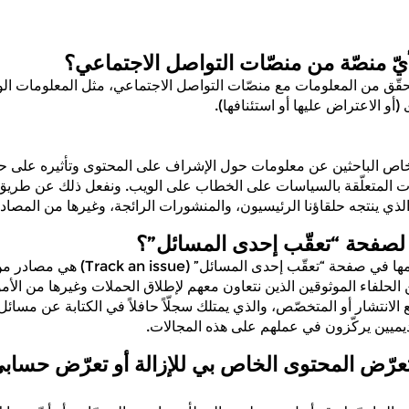
يّ منصّة من منصّات التواصل الاجتماعي؟
حقّق من المعلومات مع منصّات التواصل الاجتماعي، مثل المعلومات الوا
(أو الاعتراض عليها أو استئنافها).
اص الباحثين عن معلومات حول الإشراف على المحتوى وتأثيره على حرية
ات المتعلّقة بالسياسات على الخطاب على الويب. ونفعل ذلك عن طريق ن
ذي ينتجه حلقاؤنا الرئيسيون، والمنشورات الرائجة، وغيرها من المصادر 
 لصفحة “تعقّب إحدى المسائل”؟
معظم المصادر التي نستخدمها في صفحة “تعقّب
حلفاء الموثوقين الذين نتعاون معهم لإطلاق الحملات وغيرها من الأمو
الانتشار أو المتخصّص، والذي يمتلك سجلّاً حافلاً في الكتابة عن مسا
اديميين يركّزون في عملهم على هذه المجالات.
عرّض المحتوى الخاص بي للإزالة أو تعرّض حسابي