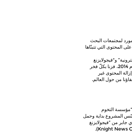
إنترنت في العالم” (المعروف سابقاً باسم موقع Onlinecensorship.org) هو مورد لمجتمعات البحث
 المحتوى التي تتبنّاها
لتخوم الإلكترونية” و"فيجولايزنغ
إمباكت" (Visualizing Impact) لرصد تجارب المستخدمين/ات مع حالات إزالة المحتوى. وفي عام 2014، فزنا بكلّ فخر
د الوعي حول حالات إزالة المحتوى غير
فاؤنا من حول العالم.
Tracking Global Onlin) هو مشروع من “مؤسسة التخوم
سسة بوستكود” (Postcode Foundation) السويدية. تأسّس المشروع بداية وحمل
 ورمزي جابر من “فيجولايزنغ