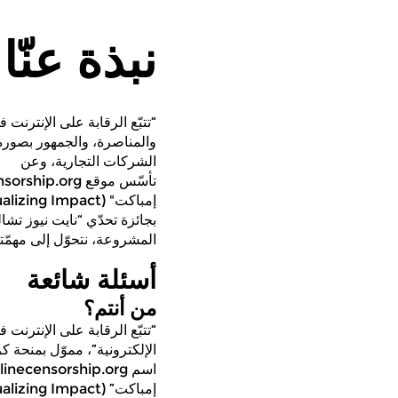
X
رابط
نبذة عنّا
معلومات
نبذة
عنّا
اتّصلوا
بنا
والمناصرة، والجمهور بصورة 
License
الشركات التجارية، وعن
المشروعة، نتحوّل إلى مهمّتن
أسئلة شائعة
من أنتم؟
إمباكت” (Visualizing Impact)، وفاز في عام 2014 بجائزة تحدي “نايت نيوز تشالنج” (Knight News Challenge).