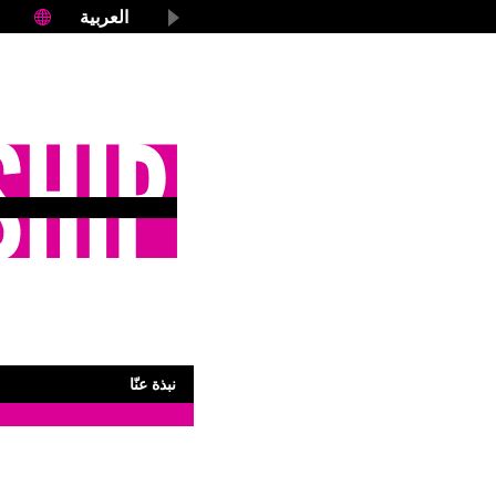
العربية
نبذة
عنّا
اعرفوا
المزيد
المزيد
من
المقالات
تابعونا
Facebook
X
نبذة عنّا
RSS
اشتركوا
شاركوا
Facebook