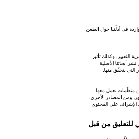
ردة في أدلّتنا حول الطعن
 التعبير، وكذلك تأثير
شر أبحاثنا الأصلية
التي نتحقّق منها.
 إحدى المسائل” (Track an issue) هي مصادر من منظّمات نعمل معها
ر. ومن المصادر الأخرى،
ئل الإشراف على المحتوى
 للتعليق من قبل