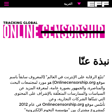
≡
العربية
نبذة
عنّا
اعرفوا
المزيد
المزيد
من
المقالات
نبذة عنّا
تابعونا
“تتبّع الرقابة على الإنترنت في العالم” (المعروف سابقاً باسم
Facebook
موقع Onlinecensorship.org) هو مورد لمجتمعات البحث
X
والمناصرة، والجمهور بصورة عامة، لمعرفة المزيد عن
RSS
السياسات والممارسات المتعلّقة بالإشراف على المحتوى
اشتركوا
التي تتبنّاها الشركات التجارية، وعن
شاركوا
تأسّس موقع Onlinecensorship.org في عام 2012
Facebook
كمشروع مشترك بين “مؤسسة التخوم الإلكترونية”