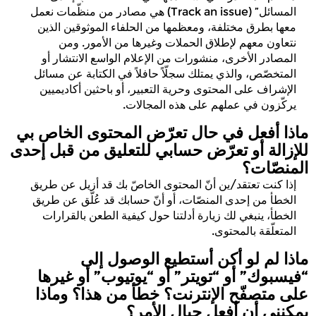
المسائل” (Track an issue) هي مصادر من منظّمات نعمل
معها بطرق مختلفة، ومعظمها من الحلفاء الموثوقين الذين
نتعاون معهم لإطلاق الحملات وغيرها من الأمور. ومن
المصادر الأخرى، منشورات من الإعلام الواسع الانتشار أو
المتخصّص، والذي يمتلك سجلّاً حافلاً في الكتابة عن مسائل
الإشراف على المحتوى وحرية التعبير، أو باحثين أكاديميين
يركّزون في عملهم على هذه المجالات.
ماذا أفعل في حال تعرّض المحتوى الخاص بي
للإزالة أو تعرّض حسابي للتعليق من قبل إحدى
المنصّات؟
إذا كنت تعتقد/ين أنّ المحتوى الخاصّ بك قد أزيل عن طريق
الخطأ من إحدى المنصّات، أو أنّ حسابك قد عُلّق عن طريق
الخطأ، ينبغي لك زيارة أدلتنا حول كيفية الطعن بالقرارات
المتعلّقة بالمحتوى.
ماذا لم لو أكن أستطيع الوصول إلى
“فيسبوك” أو “تويتر” أو “يوتيوب” أو غيرها
على متصفّح الإنترنت؟ خطأ من هذا؟ وماذا
يمكنني أن أفعل حيال الأمر؟