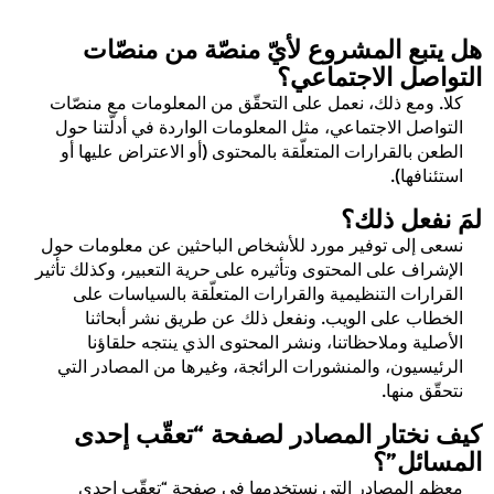
هل يتبع المشروع لأيّ منصّة من منصّات
التواصل الاجتماعي؟
كلا. ومع ذلك، نعمل على التحقّق من المعلومات مع منصّات
التواصل الاجتماعي، مثل المعلومات الواردة في أدلّتنا حول
الطعن بالقرارات المتعلّقة بالمحتوى (أو الاعتراض عليها أو
استئنافها).
لمَ نفعل ذلك؟
نسعى إلى توفير مورد للأشخاص الباحثين عن معلومات حول
الإشراف على المحتوى وتأثيره على حرية التعبير، وكذلك تأثير
القرارات التنظيمية والقرارات المتعلّقة بالسياسات على
الخطاب على الويب. ونفعل ذلك عن طريق نشر أبحاثنا
الأصلية وملاحظاتنا، ونشر المحتوى الذي ينتجه حلقاؤنا
الرئيسيون، والمنشورات الرائجة، وغيرها من المصادر التي
نتحقّق منها.
كيف نختار المصادر لصفحة “تعقّب إحدى
المسائل”؟
معظم المصادر التي نستخدمها في صفحة “تعقّب إحدى