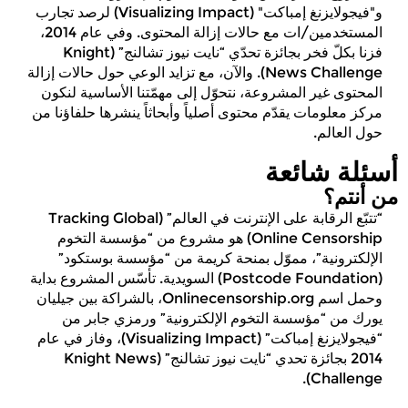
X
و"فيجولايزنغ إمباكت" (Visualizing Impact) لرصد تجارب
رابط
المستخدمين/ات مع حالات إزالة المحتوى. وفي عام 2014،
فزنا بكلّ فخر بجائزة تحدّي “نايت نيوز تشالنج” (Knight
معلومات
News Challenge). والآن، مع تزايد الوعي حول حالات إزالة
نبذة
المحتوى غير المشروعة، نتحوّل إلى مهمّتنا الأساسية لنكون
عنّا
اتّصلوا
مركز معلومات يقدّم محتوى أصلياً وأبحاثاً ينشرها حلفاؤنا من
بنا
حول العالم.
License
أسئلة شائعة
من أنتم؟
“تتبّع الرقابة على الإنترنت في العالم” (Tracking Global
Online Censorship) هو مشروع من “مؤسسة التخوم
الإلكترونية”، مموّل بمنحة كريمة من “مؤسسة بوستكود”
(Postcode Foundation) السويدية. تأسّس المشروع بداية
وحمل اسم Onlinecensorship.org، بالشراكة بين جيليان
يورك من “مؤسسة التخوم الإلكترونية” ورمزي جابر من
“فيجولايزنغ إمباكت” (Visualizing Impact)، وفاز في عام
2014 بجائزة تحدي “نايت نيوز تشالنج” (Knight News
Challenge).