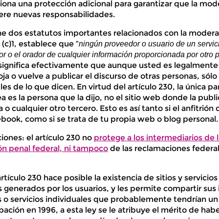
ciona una protección adicional para garantizar que la mod
ere nuevas responsabilidades.
ne dos estatutos importantes relacionados con la modera
 (c)1, establece que “
ningún proveedor o usuario de un servici
tor o el orador de cualquier información proporcionada por otro
 significa efectivamente que aunque usted es legalmente
loja o vuelve a publicar el discurso de otras personas, sól
s de lo que dicen. En virtud del artículo 230, la única pa
ea es la persona que la dijo, no el sitio web donde la publi
a o cualquier otro tercero. Esto es así tanto si el anfitrió
ook, como si se trata de tu propia web o blog personal.
ciones: el artículo 230 no
protege a los intermediarios de 
ión penal federal, ni tampoco
de las reclamaciones federa
rtículo 230 hace posible la existencia de sitios y servicio
 generados por los usuarios, y les permite compartir sus 
ios o servicios individuales que probablemente tendrían 
ción en 1996, a esta ley se le atribuye el mérito de habe