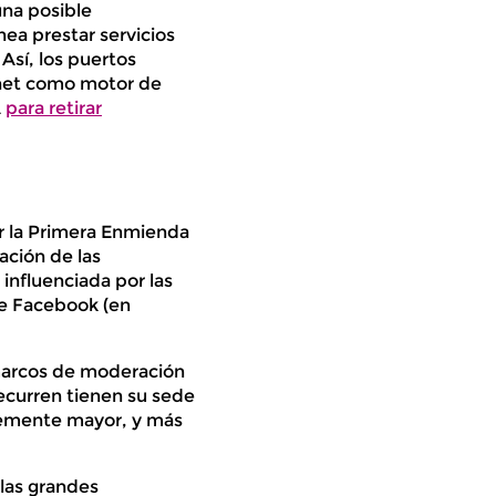
una posible
ea prestar servicios
Así, los puertos
rnet como motor de
A
para retirar
r la Primera Enmienda
ación de las
nfluenciada por las
de Facebook (en
 marcos de moderación
recurren tienen su sede
lemente mayor, y más
 las grandes