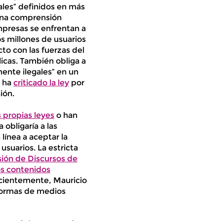
ales” definidos en más
 una comprensión
mpresas se enfrentan a
os millones de usuarios
to con las fuerzas del
licas. También obliga a
ente ilegales” en un
h ha
criticado la ley
por
ión.
 propias leyes
o han
obligaría a las
línea a aceptar la
 usuarios. La estricta
ión de Discursos de
los contenidos
recientemente, Mauricio
taformas de medios