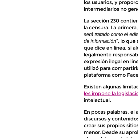
los usuarios, y propor
intermediarios no gen
La sección 230 contie
la censura. La primera,
será tratado como el edi
, lo que
de información”
que dice en línea, si a
legalmente responsable
expresión ilegal en lín
utilizó para compartirl
plataforma como Faceb
Existen algunas limita
les impone la legislac
intelectual.
En pocas palabras, el a
discursos y contenidos
crear sus propios sit
menor. Desde su aproba