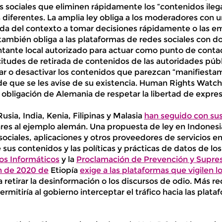
 sociales que eliminen rápidamente los “contenidos ileg
 diferentes. La amplia ley obliga a los moderadores con
da del contexto a tomar decisiones rápidamente o las e
 también obliga a las plataformas de redes sociales con d
tante local autorizado para actuar como punto de contac
licitudes de retirada de contenidos de las autoridades púb
ar o desactivar los contenidos que parezcan “manifiestam
de que se les avise de su existencia. Human Rights Watc
a obligación de Alemania de respetar la libertad de expres
usia, India, Kenia, Filipinas y Malasia
han seguido con sus
res al ejemplo alemán. Una propuesta de ley en Indonesia 
ociales, aplicaciones y otros proveedores de servicios en 
e sus contenidos y las políticas y prácticas de datos de los
os Informáticos
y la
Proclamación de Prevención y Supres
n de 2020 de
Etiopía
exige a las plataformas que vigilen 
 retirar la desinformación o los discursos de odio. Más 
rmitiría al gobierno interceptar el tráfico hacia las pla