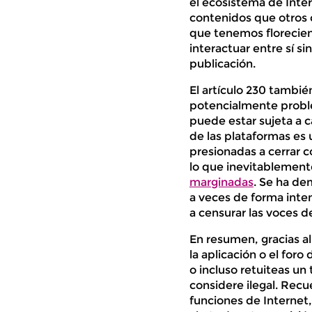
el ecosistema de Inte
contenidos que otros c
que tenemos florecien
interactuar entre sí s
publicación.
El artículo 230 tambié
potencialmente proble
puede estar sujeta a 
de las plataformas es 
presionadas a cerrar c
lo que inevitablemen
marginadas
. Se ha de
a veces de forma inten
a censurar las voces d
En resumen, gracias al 
la aplicación o el for
o incluso retuiteas un 
considere ilegal. Recu
funciones de Internet,