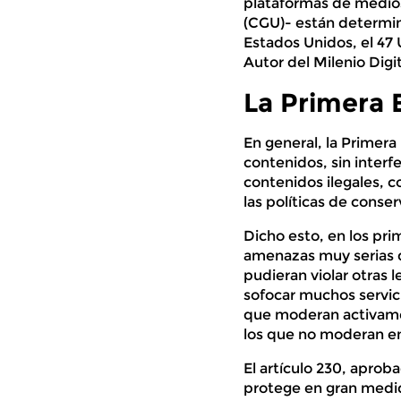
plataformas de medios 
(CGU)- están determin
Estados Unidos, el 47
Autor del Milenio Digi
La Primera 
En general, la Primera
contenidos, sin interf
contenidos ilegales, co
las políticas de conse
Dicho esto, en los pri
amenazas muy serias d
pudieran violar otras l
sofocar muchos servici
que moderan activame
los que no moderan en
El artículo 230, aprob
protege en gran medid