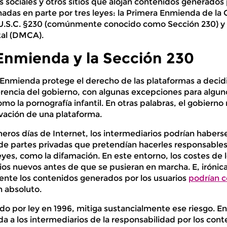
sociales y otros sitios que alojan contenidos generados 
adas en parte por tres leyes: la Primera Enmienda de la 
 U.S.C. §230 (comúnmente conocido como Sección 230) y
tal (DMCA).
Enmienda y la Sección 230
 Enmienda protege el derecho de las plataformas a decidi
erencia del gobierno, con algunas excepciones para algun
mo la pornografía infantil. En otras palabras, el gobierno
rvación de una plataforma.
meros días de Internet, los intermediarios podrían habers
e partes privadas que pretendían hacerles responsable
eyes, como la difamación. En este entorno, los costes de l
os nuevos antes de que se pusieran en marcha. E, irónica
nte los contenidos generados por los usuarios
podrían c
 absoluto.
ado por ley en 1996, mitiga sustancialmente ese riesgo. E
a a los intermediarios de la responsabilidad por los con