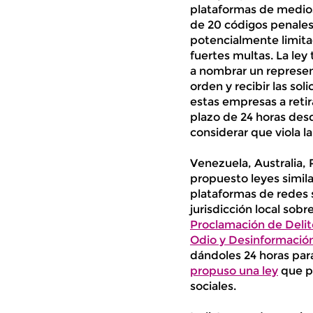
plataformas de medios
de 20 códigos penales
potencialmente limita
fuertes multas. La ley
a nombrar un represen
orden y recibir las so
estas empresas a retir
plazo de 24 horas des
considerar que viola l
Venezuela, Australia, R
propuesto leyes simila
plataformas de redes s
jurisdicción local sobr
Proclamación de Delit
Odio y Desinformació
dándoles 24 horas para
propuso una ley
que pe
sociales.