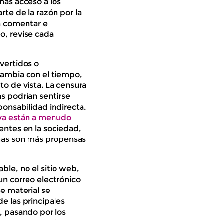
as acceso a los
te de la razón por la
n comentar e
mo, revise cada
overtidos o
cambia con el tiempo,
o de vista. La censura
as podrían sentirse
onsabilidad indirecta,
 ya están a menudo
tentes en la sociedad,
rmas son más propensas
able, no el sitio web,
 un correo electrónico
se material se
e las principales
, pasando por los