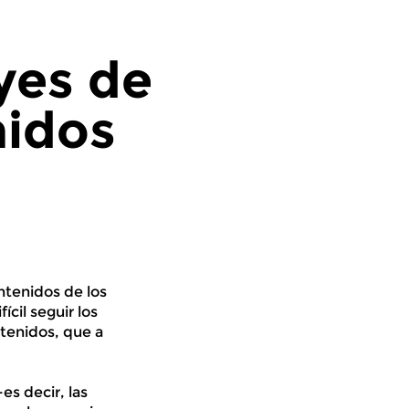
yes de
nidos
ntenidos de los
cil seguir los
ntenidos, que a
es decir, las