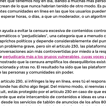
rnet que tenemos hoy en día, dando a muchas más person
rean de lo que nunca habrían tenido de otro modo. Es par
tes comunidades en línea en las que los usuarios puede
in esperar horas, o días, a que un moderador, o un algorit
n ayuda a evitar la censura excesiva de contenidos contr
máticos o “perjudiciales”, una categoría que a menudo 
caprichos políticos y depende considerablemente del punt
un problema grave, pero sin el artículo 230, las plataform
onversaciones aún más controvertidas por miedo a la resp
te
perjudicaría más a los grupos vulnerables, cuyas voces
mostrado que la censura amplifica los desequilibrios exis
cionada y otras no. El resultado ha sido que las platafo
e las personas y comunidades sin poder.
artículo 230, si infringes la ley en línea, eres tú el respons
o donde has dicho algo ilegal. Del mismo modo, si reenvías
tuit, estás protegido por el artículo 230 en caso de que e
erde que este intercambio de contenidos e ideas es una d
 desde los servicios de tablón de anuncios de los años 80